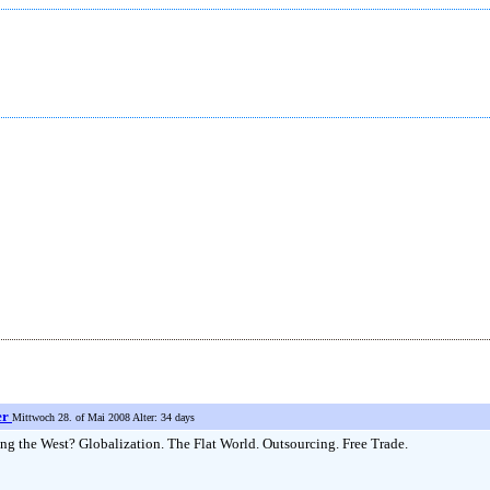
er
Mittwoch 28. of Mai 2008 Alter: 34 days
ing the West? Globalization. The Flat World. Outsourcing. Free Trade.