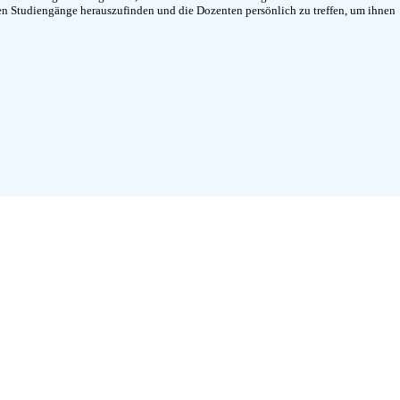
en Studiengänge herauszufinden und die Dozenten persönlich zu treffen, um ihnen