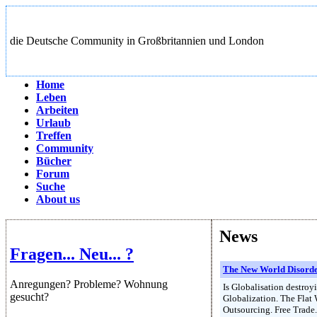
die Deutsche Community in Großbritannien und London
Home
Leben
Arbeiten
Urlaub
Treffen
Community
Bücher
Forum
Suche
About us
News
Fragen... Neu... ?
The New World Disord
Anregungen? Probleme? Wohnung
Is Globalisation destroy
gesucht?
Globalization. The Flat 
Outsourcing. Free Trade.