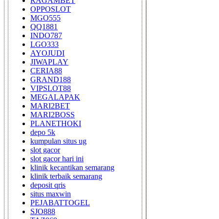
RAGAMBET
OPPOSLOT
MGO555
QQ1881
INDO787
LGO333
AYOJUDI
JIWAPLAY
CERIA88
GRAND188
VIPSLOT88
MEGALAPAK
MARI2BET
MARI2BOSS
PLANETHOKI
depo 5k
kumpulan situs ug
slot gacor
slot gacor hari ini
klinik kecantikan semarang
klinik terbaik semarang
deposit qris
situs maxwin
PEJABATTOGEL
SJO888