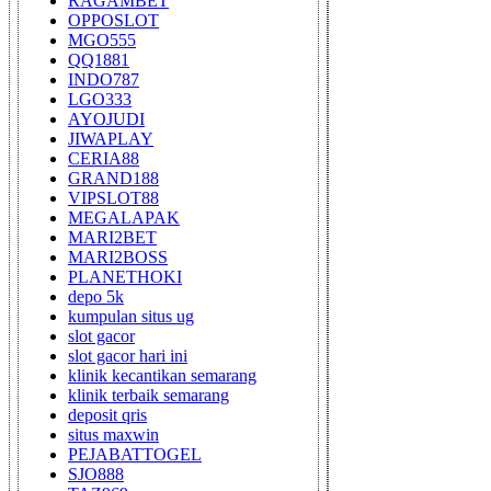
RAGAMBET
OPPOSLOT
MGO555
QQ1881
INDO787
LGO333
AYOJUDI
JIWAPLAY
CERIA88
GRAND188
VIPSLOT88
MEGALAPAK
MARI2BET
MARI2BOSS
PLANETHOKI
depo 5k
kumpulan situs ug
slot gacor
slot gacor hari ini
klinik kecantikan semarang
klinik terbaik semarang
deposit qris
situs maxwin
PEJABATTOGEL
SJO888